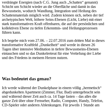
verdrängte Energien (nach C.G. Jung auch „Schatten“ genannt)
Schicht um Schicht wieder an die Oberfläche und damit in das
Bewusstsein, wodurch Wandlung, Integration und Heilung des
Schattenmaterials möglich wird. Zudem können sich, neben der tief
archetypischen Welt, höhere Seins-Ebenen (Licht, Liebe) mit einer
stark transformativen Kraft offenbaren, die auf der persönlichen und
kollektiven Ebene zu tiefen Erkenntnis- und Heilungsprozessen
führen kann.
Ich begebe mich vom 27.06. – 22.07.2016 zum dritten Mal in dieses
transformative Kraftfeld „Dunkelheit“ und werde in diesen 26
Tagen über intensive Meditation in tiefere Bewusstseins-Ebenen
eintauchen und so das Dunkelretreat für eine Vertiefung der Liebe
und des Friedens in meinem Herzen nutzen.
Was bedeutet das genau?
Ich werde während der Dunkelphase in einem völlig „hermetisch“
abgedunkelten Apartment (Zimmer, Flur, Bad) untergebracht sein
und während dieser Zeit auch ca. 14 Tage fasten – das alles die
ganze Zeit über ohne Fernseher, Radio, Computer, Handy, Telefon,
CD-Spieler oder anderen Ablenkungen. Für jeweils 1 Stunde am