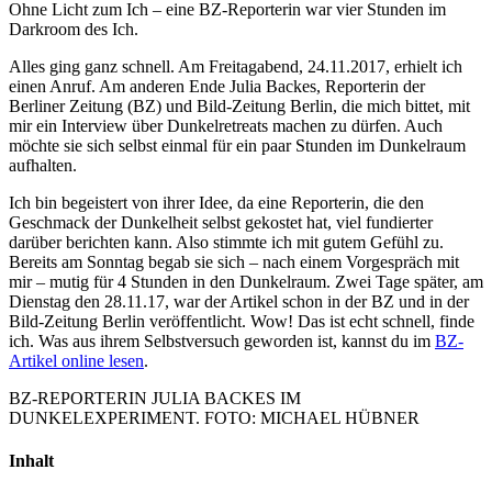
Ohne Licht zum Ich – eine BZ-Reporterin war vier Stunden im
Darkroom des Ich.
Alles ging ganz schnell. Am Freitagabend, 24.11.2017, erhielt ich
einen Anruf. Am anderen Ende Julia Backes, Reporterin der
Berliner Zeitung (BZ) und Bild-Zeitung Berlin, die mich bittet, mit
mir ein Interview über Dunkelretreats machen zu dürfen. Auch
möchte sie sich selbst einmal für ein paar Stunden im Dunkelraum
aufhalten.
Ich bin begeistert von ihrer Idee, da eine Reporterin, die den
Geschmack der Dunkelheit selbst gekostet hat, viel fundierter
darüber berichten kann. Also stimmte ich mit gutem Gefühl zu.
Bereits am Sonntag begab sie sich – nach einem Vorgespräch mit
mir – mutig für 4 Stunden in den Dunkelraum. Zwei Tage später, am
Dienstag den 28.11.17, war der Artikel schon in der BZ und in der
Bild-Zeitung Berlin veröffentlicht. Wow! Das ist echt schnell, finde
ich. Was aus ihrem Selbstversuch geworden ist, kannst du im
BZ-
Artikel online lesen
.
BZ-REPORTERIN JULIA BACKES IM
DUNKELEXPERIMENT. FOTO: MICHAEL HÜBNER
Inhalt