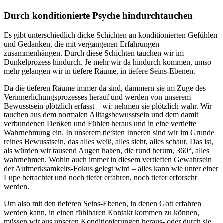
Durch konditionierte Psyche hindurchtauchen
Es gibt unterschiedlich dicke Schichten an konditionierten Gefühlen
und Gedanken, die mit vergangenen Erfahrungen
zusammenhängen. Durch diese Schichten tauchen wir im
Dunkelprozess hindurch. Je mehr wir da hindurch kommen, umso
mehr gelangen wir in tiefere Räume, in tiefere Seins-Ebenen.
Da die tieferen Räume immer da sind, dämmern sie im Zuge des
Verinnerlichungsprozesses herauf und werden von unserem
Bewusstsein plötzlich erfasst – wir nehmen sie plötzlich wahr. Wir
tauchen aus dem normalen Alltagsbewusstsein und dem damit
verbundenen Denken und Fühlen heraus und in eine vertiefte
Wahrnehmung ein. In unserem tiefsten Inneren sind wir im Grunde
reines Bewusstsein, das alles weiß, alles sieht, alles schaut. Das ist,
als würden wir tausend Augen haben, die rund herum, 360°, alles
wahrnehmen. Wohin auch immer in diesem vertieften Gewahrsein
der Aufmerksamkeits-Fokus gelegt wird – alles kann wie unter einer
Lupe betrachtet und noch tiefer erfahren, noch tiefer erforscht
werden.
Um also mit den tieferen Seins-Ebenen, in denen Gott erfahren
werden kann, in einen fühlbaren Kontakt kommen zu können,
müssen wir aus unseren Konditionierungen heraus- oder durch sie