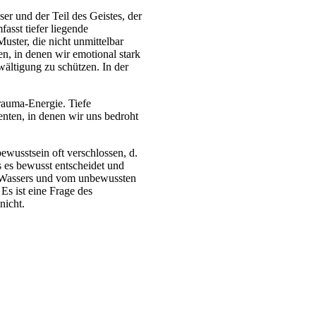
er und der Teil des Geistes, der
asst tiefer liegende
ster, die nicht unmittelbar
en, in denen wir emotional stark
wältigung zu schützen.
In der
rauma-Energie. Tiefe
nten, in denen wir uns bedroht
ewusstsein oft verschlossen, d.
ss es bewusst entscheidet und
s Wassers und vom unbewussten
Es ist eine Frage des
nicht.