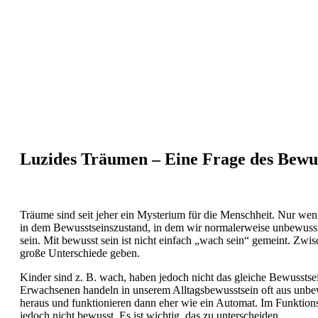
Luzides Träumen – Eine Frage des Bewus
Träume sind seit jeher ein Mysterium für die Menschheit. Nur we
in dem Bewusstseinszustand, in dem wir normalerweise unbewusst
sein. Mit bewusst sein ist nicht einfach „wach sein“ gemeint. Zwi
große Unterschiede geben.
Kinder sind z. B. wach, haben jedoch nicht das gleiche Bewusstse
Erwachsenen handeln in unserem Alltagsbewusstsein oft aus unb
heraus und funktionieren dann eher wie ein Automat. Im Funktion
jedoch nicht bewusst. Es ist wichtig, das zu unterscheiden.