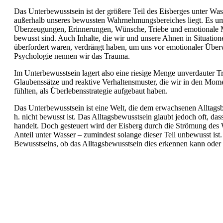
Das Unterbewusstsein ist der größere Teil des Eisberges unter Wass
außerhalb unseres bewussten Wahrnehmungsbereiches liegt. Es umf
Überzeugungen, Erinnerungen, Wünsche, Triebe und emotionale Mu
bewusst sind. Auch
Inhalte, die wir und unsere Ahnen in Situation
überfordert waren, verdrängt haben, um uns vor emotionaler Über
Psychologie nennen wir das Trauma.
Im Unterbewusstsein lagert also eine riesige Menge unverdauter T
Glaubenssätze und reaktive Verhaltensmuster, die wir in den Mome
fühlten, als Überlebensstrategie aufgebaut haben.
Das Unterbewusstsein ist eine Welt, die dem erwachsenen Alltagsb
h. nicht bewusst ist. Das Alltagsbewusstsein glaubt jedoch oft, da
handelt. Doch gesteuert wird der Eisberg durch die Strömung de
Anteil unter Wasser – zumindest solange dieser Teil unbewusst ist. 
Bewusstseins, ob das Alltagsbewusstsein dies erkennen kann oder 